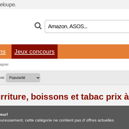
eloupe.
ons
Jeux concours
gagner
nt:
rriture, boissons et tabac prix 
eur!
ureusement, cette catégorie ne contient pas d´offres actuelles.