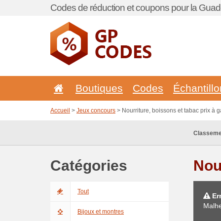
Codes de réduction et coupons pour la Guad
Boutiques
Codes
Échantill
Accueil
>
Jeux concours
> Nourriture, boissons et tabac prix à 
Classeme
Catégories
Nou
Tout
Err
Malhe
Bijoux et montres