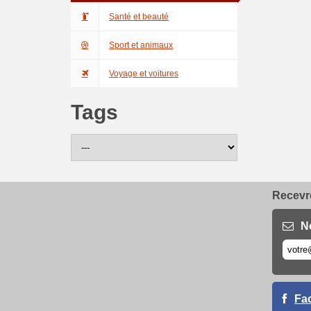
Santé et beauté
Sport et animaux
Voyage et voitures
Tags
Recevre
N
Fa