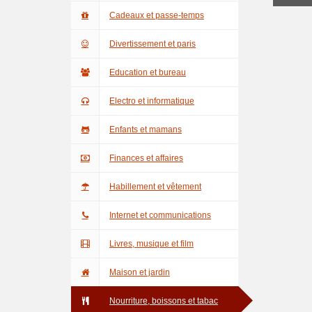
Cadeaux et passe-temps
Divertissement et paris
Education et bureau
Electro et informatique
Enfants et mamans
Finances et affaires
Habillement et vêtement
Internet et communications
Livres, musique et film
Maison et jardin
Nourriture, boissons et tabac